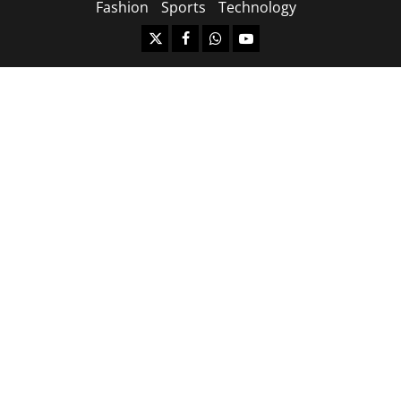
Fashion
Sports
Technology
https://x.com
facebook.com
https:/whatsapp.com/
Youtube.com