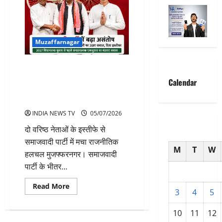
Muzaffarnagar
समाजवादी पार्टी में बढ़ा असंतोष: दो
वरिष्ठ पदाधिकारियों ने जिलाध्यक्ष की
Calendar
कार्यशैली पर सवाल उठाते हुए दिया
इस्तीफा
INDIA NEWS TV
05/07/2026
‎दो वरिष्ठ नेताओं के इस्तीफे से
समाजवादी पार्टी में मचा राजनीतिक
M
T
W
हलचल मुजफ्फरनगर। समाजवादी
पार्टी के भीतर...
Read
Read More
3
4
5
more
about
समाजवादी
10
11
12
पार्टी
में