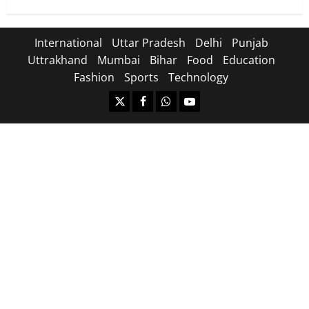
International
Uttar Pradesh
Delhi
Punjab
Uttrakhand
Mumbai
Bihar
Food
Education
Fashion
Sports
Technology
https://x.com
facebook.com
https:/whatsapp.com/
Youtube.com