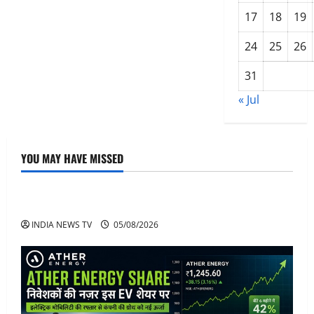
बढ़ा
17
18
19
असंतोष:
दो
वरिष्ठ
24
25
26
पदाधिकारियों
ने
जिलाध्यक्ष
31
की
कार्यशैली
पर
« Jul
सवाल
उठाते
हुए
दिया
इस्तीफा
YOU MAY HAVE MISSED
Article
अनिरुद्धाचार्य महाराज: करियर, नेटवर्थ और कार कलेक्शन
INDIA NEWS TV
05/08/2026