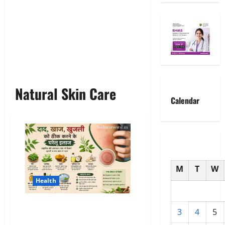
Natural Skin Care
Calendar
M
T
W
Health
दाद, खाज और खुजली को ठीक करने
3
4
5
के घरेलू इलाज: जानें कारण, लक्षण