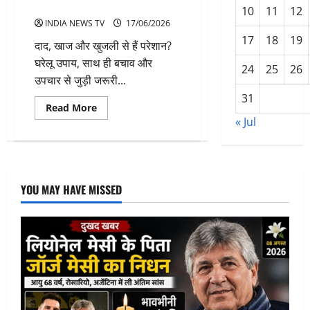
और बचाव के उपाय
10
11
12
INDIA NEWS TV
17/06/2026
17
18
19
दाद, खाज और खुजली से हैं परेशान?
घरेलू उपाय, साथ ही बचाव और
24
25
26
उपचार से जुड़ी जरूरी...
31
Read
Read More
more
« Jul
about
दाद,
खाज
और
खुजली
को
ठीक
YOU MAY HAVE MISSED
करने
के
घरेलू
इलाज:
जानें
कारण,
लक्षण
और
बचाव
के
उपाय