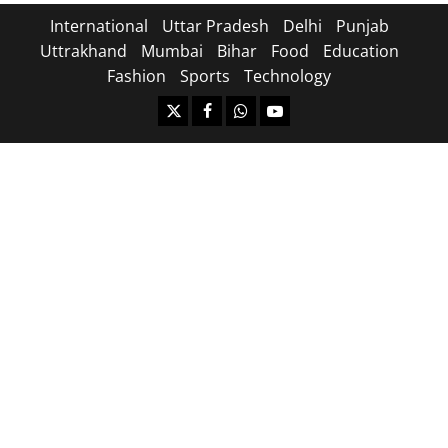
International
Uttar Pradesh
Delhi
Punjab
Uttrakhand
Mumbai
Bihar
Food
Education
Fashion
Sports
Technology
https://x.com
facebook.com
https:/whatsapp.com/
Youtube.com