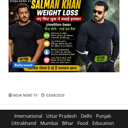
Bollywood
Salman Khan Weight Loss: सलमान खान ने मचाई हलचल-
भाई इज़ बैक
INDIA NEWS TV
03/08/2026
International
Uttar Pradesh
Delhi
Punjab
Uttrakhand
Mumbai
Bihar
Food
Education