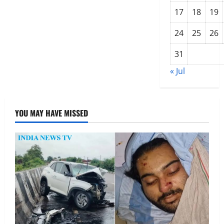
के
तहत
17
18
19
जमीयत
उलेमा
ज़िला
24
25
26
लुधियाना
द्वारा
प्रशिक्षण
31
शिविर
का
सफल
« Jul
आयोजन
YOU MAY HAVE MISSED