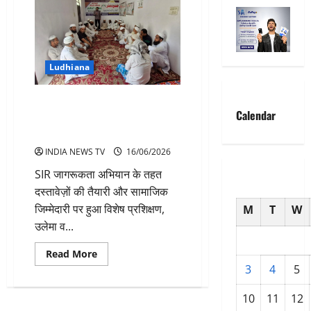
Ludhiana
SIR जागरूकता अभियान के तहत
Calendar
जमीयत उलेमा ज़िला लुधियाना द्वारा
प्रशिक्षण शिविर का सफल आयोजन
INDIA NEWS TV
16/06/2026
SIR जागरूकता अभियान के तहत
दस्तावेज़ों की तैयारी और सामाजिक
जिम्मेदारी पर हुआ विशेष प्रशिक्षण,
M
T
W
उलेमा व...
Read
Read More
more
3
4
5
about
SIR
जागरूकता
10
11
12
अभियान