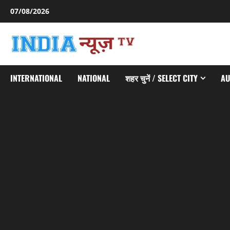
Skip
07/08/2026
to
content
INTERNATIONAL
NATIONAL
शहर चुनें / SELECT CITY
AU