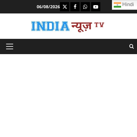
Skip
Hindi
https://x.com
facebook.com
https:/whatsapp.com/
Youtube.com
06/08/2026
to
content
Primary
Menu