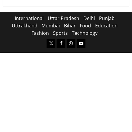
International
Uttar Pradesh
Delhi
Punjab
Uttrakhand
Mumbai
Bihar
Food
Education
Fashion
Sports
Technology
https://x.com
facebook.com
https:/whatsapp.com/
Youtube.com