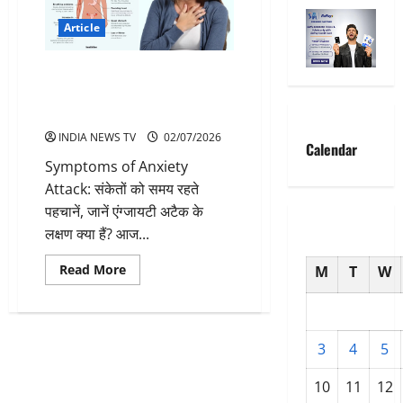
Article
Symptoms of Anxiety Attack:
जानें एंग्जायटी अटैक के शुरुआती
लक्षण, बचाव के उपाय
INDIA NEWS TV
02/07/2026
Calendar
Symptoms of Anxiety
Attack: संकेतों को समय रहते
पहचानें, जानें एंग्जायटी अटैक के
लक्षण क्या हैं? आज...
Read
Read More
M
T
W
more
about
Symptoms
of
Anxiety
Attack:
3
4
5
जानें
एंग्जायटी
अटैक
10
11
12
के