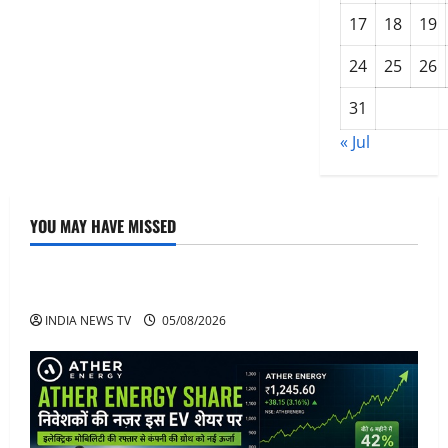
शुरुआती
लक्षण,
17
18
19
बचाव
के
उपाय
24
25
26
31
« Jul
YOU MAY HAVE MISSED
Article
अनिरुद्धाचार्य महाराज: करियर, नेटवर्थ और कार कलेक्शन
INDIA NEWS TV
05/08/2026