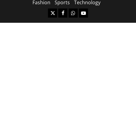
Fashion
Sports
Technology
https://x.com
facebook.com
https:/whatsapp.com/
Youtube.com