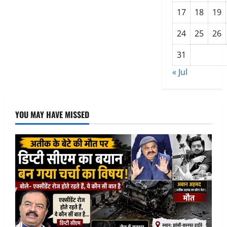
India
A
17
18
19
के
लिए
किया
24
25
26
डेब्यू,
श्रीलंका-
A
31
के
खिलाफ
« Jul
नई
शुरुआत
से
बढ़ीं
उम्मीदें
YOU MAY HAVE MISSED