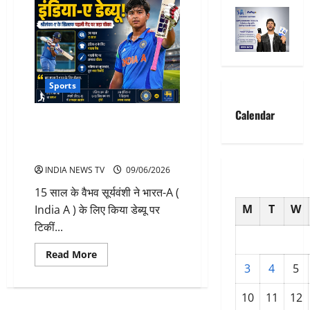
Sports
Calendar
वैभव सूर्यवंशी ने India A के लिए किया
डेब्यू, श्रीलंका-A के खिलाफ नई
शुरुआत से बढ़ीं उम्मीदें
INDIA NEWS TV
09/06/2026
15 साल के वैभव सूर्यवंशी ने भारत-A (
M
T
W
India A ) के लिए किया डेब्यू पर
टिकीं...
Read
Read More
more
3
4
5
about
वैभव
सूर्यवंशी
10
11
12
ने