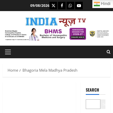
Skip
Hindi
https://x.com
facebook.com
https:/whatsapp.com/
Youtube.com
09/08/2026
to
content
Primary
Menu
Home
Bhagoria Mela Madhya Pradesh
SEARCH
Search