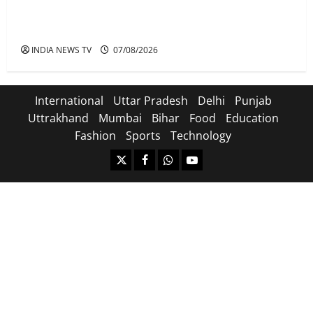
अतीक के बेटे अबान की मौत पर डिप्टी सीएम बोले- हादसे तो
रोज होते हैं, जेल में भाई अली के टूटने की खबर
INDIA NEWS TV
07/08/2026
International
Uttar Pradesh
Delhi
Punjab
Uttrakhand
Mumbai
Bihar
Food
Education
Fashion
Sports
Technology
https://x.com
facebook.com
https:/whatsapp.com/
Youtube.com