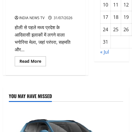
चुनती हैं नया जीवनसाथी 2027 कब
10
11
12
होगा?
17
18
19
INDIA NEWS TV
31/07/2026
होली से पहले मध्य प्रदेश के
24
25
26
आदिवासी इलाकों में लगने वाला
31
भगोरिया मेला, जहां परंपरा, सहमति
और...
« Jul
Read
Read More
more
about
भगोरिया
मेला
जहां
महिलाएं
हर
साल
YOU MAY HAVE MISSED
चुनती
हैं
नया
जीवनसाथी
2027
कब
होगा?