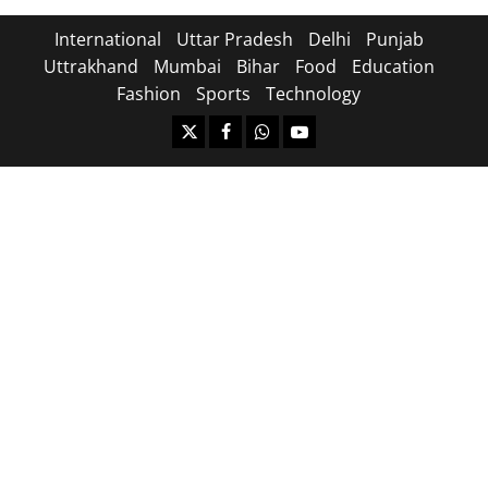
International
Uttar Pradesh
Delhi
Punjab
Uttrakhand
Mumbai
Bihar
Food
Education
Fashion
Sports
Technology
https://x.com
facebook.com
https:/whatsapp.com/
Youtube.com