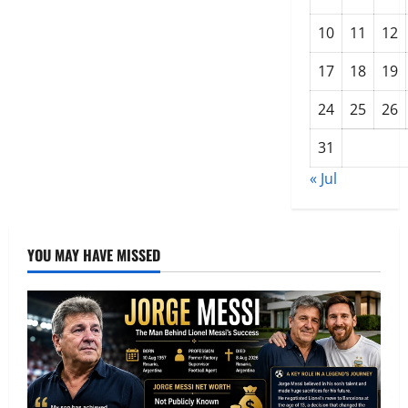
सिस्टम
जानें
कैसे
10
11
12
17
18
19
24
25
26
31
« Jul
YOU MAY HAVE MISSED