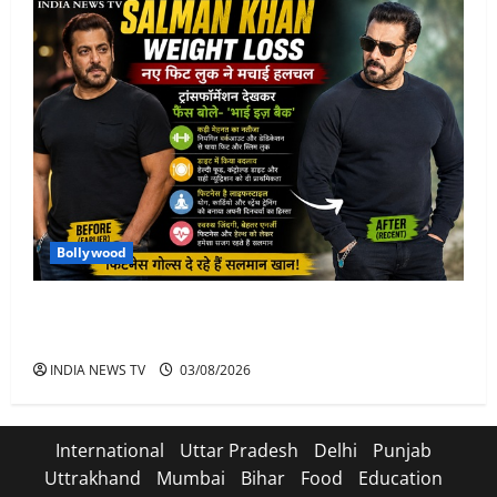
Bollywood
Salman Khan Weight Loss: सलमान खान ने मचाई हलचल-
भाई इज़ बैक
INDIA NEWS TV
03/08/2026
International
Uttar Pradesh
Delhi
Punjab
Uttrakhand
Mumbai
Bihar
Food
Education