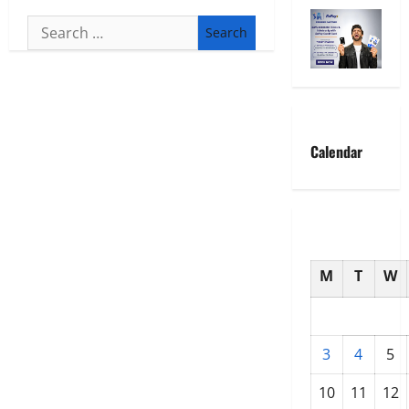
Search
for:
Calendar
M
T
W
3
4
5
10
11
12