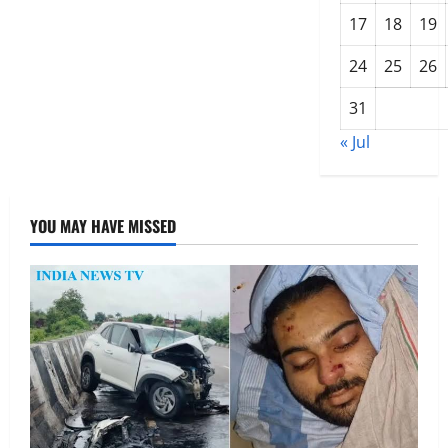
17
18
19
24
25
26
31
« Jul
YOU MAY HAVE MISSED