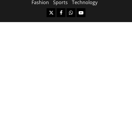
Fashion
Sports
Technology
https://x.com
facebook.com
https:/whatsapp.com/
Youtube.com