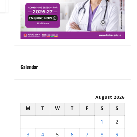
Calendar
August 2026
M
T
W
T
F
S
S
1
2
3
4
5
6
7
8
9