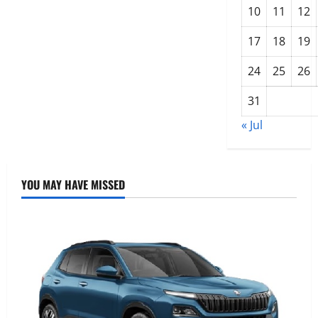
बड़ा
10
11
12
फैसला
17
18
19
24
25
26
31
« Jul
YOU MAY HAVE MISSED