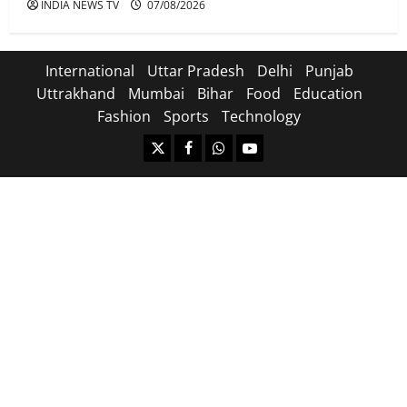
INDIA NEWS TV
07/08/2026
International
Uttar Pradesh
Delhi
Punjab
Uttrakhand
Mumbai
Bihar
Food
Education
Fashion
Sports
Technology
https://x.com
facebook.com
https:/whatsapp.com/
Youtube.com