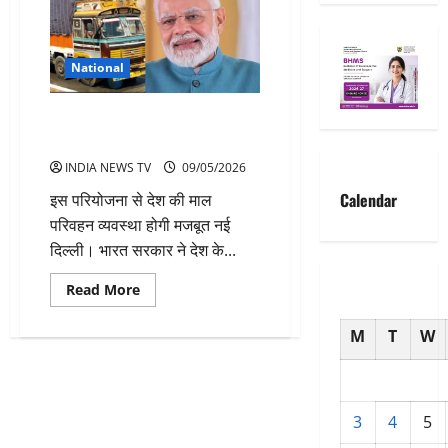
National
देशभर में बनेंगे 23 आधुनिक ट्रक
टर्मिनल, सरकार का बड़ा फैसला
INDIA NEWS TV
09/05/2026
Calendar
इस परियोजना से देश की माल
परिवहन व्यवस्था होगी मजबूत नई
दिल्ली। भारत सरकार ने देश के...
Read
Read More
more
about
देशभर
M
T
W
में
बनेंगे
23
आधुनिक
ट्रक
टर्मिनल,
3
4
5
सरकार
का