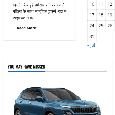
10
11
12
दिल्ली फिर हुई शर्मसार स्लीपर बस में
महिला के साथ सामूहिक दुष्कर्म रात में
17
18
19
टाइम बताने के...
24
25
26
Read
Read More
more
about
31
दिल्ली
स्लीपर
« Jul
बस
कांड
महिला
संग
गैंगरेप
से
YOU MAY HAVE MISSED
सनसनी