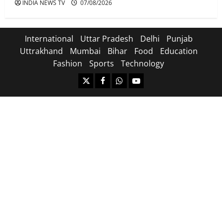
INDIA NEWS TV
07/08/2026
International
Uttar Pradesh
Delhi
Punjab
Uttrakhand
Mumbai
Bihar
Food
Education
Fashion
Sports
Technology
https://x.com
facebook.com
https:/whatsapp.com/
Youtube.com