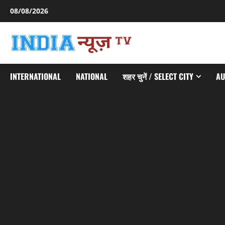
Skip
08/08/2026
to
content
INTERNATIONAL
NATIONAL
शहर चुनें / SELECT CITY
AU