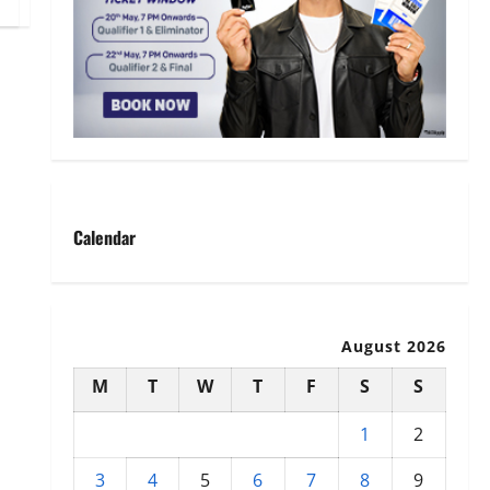
Calendar
August 2026
M
T
W
T
F
S
S
1
2
3
4
5
6
7
8
9