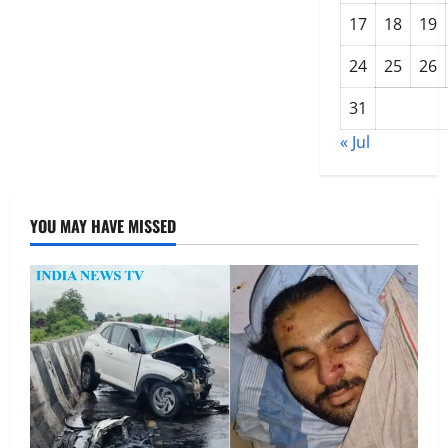
17
18
19
24
25
26
31
« Jul
YOU MAY HAVE MISSED