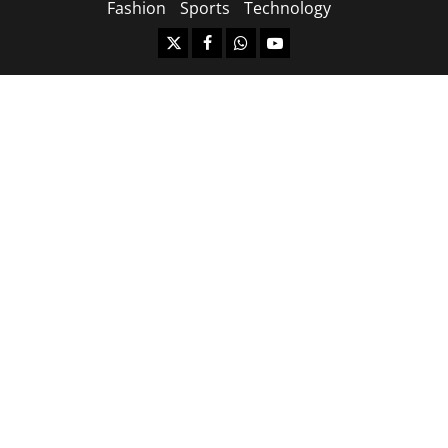
Fashion
Sports
Technology
https://x.com
facebook.com
https:/whatsapp.com/
Youtube.com