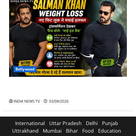
Bollywood
Salman Khan Weight Loss: सलमान खान ने मचाई हलचल-
भाई इज़ बैक
INDIA NEWS TV
03/08/2026
International
Uttar Pradesh
Delhi
Punjab
Uttrakhand
Mumbai
Bihar
Food
Education