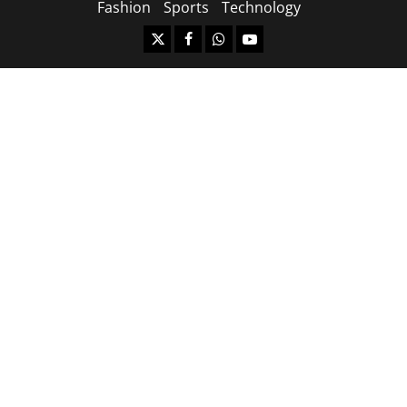
Fashion
Sports
Technology
https://x.com
facebook.com
https:/whatsapp.com/
Youtube.com