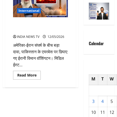
International
पाक एयरबेस पर छिपे ईरानी विमान
अमेरिका का दावा
INDIA NEWS TV
12/05/2026
Calendar
अमेरिका-ईरान संघर्ष के बीच बड़ा
दावा, पाकिस्तान के एयरबेस पर छिपाए
गए ईरानी विमान वॉशिंगटन। मिडिल
ईस्ट...
Read
Read More
M
T
W
more
about
पाक
एयरबेस
पर
छिपे
ईरानी
3
4
5
विमान
अमेरिका
का
10
11
12
दावा