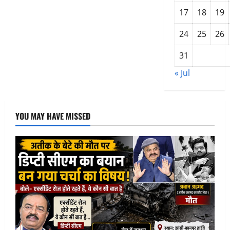
17
18
19
24
25
26
31
« Jul
YOU MAY HAVE MISSED